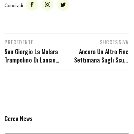
Condividi
PRECEDENTE
SUCCESSIVA
San Giorgio La Molara
Ancora Un Altro Fine
Trampolino Di Lancio
Settimana Sugli Scudi
Per Amatori Podismo
Per Lo Squadrone
Benevento
Amatori Podismo
Benevento
Cerca News