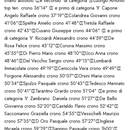
ottavo assoluto 👏e secondo di categoria 🥈
Luongo Antonio
top ten crono 36'14" 👏 e primo di categoria 🏅
Capone
Angelo Raffaele crono 37'19"👏
Colandrea Giovanni crono
41'06"👏
Speltra Amelio crono 41'48"👏
Tretola Raffaele
crono 42'43"👏
Cusano Giuseppe crono 44'06" 👏 e primo
di categoria 🏅
Ricciardi Alessandro crono 44'59"👏
De
Rosa Felice crono 45'12"👏
Corona Massimo crono
45'55"👏
Di Pierro Mario crono 48'10"👏
Ucci Anna crono
48'46"👏
Del Vecchio Sergio crono 49'13"👏
Lombardi
Immacolata crono 49'19"👏
Ceniccola Vera crono 49'49"👏
Forgione Alessandro crono 50'07"👏
Orsini Maria crono
50'34"👏
Spulzo Pasquale crono 50'43"👏
Tedesco Mennato
crono 50'41"👏
Tarantino Grardo crono 51'04" 👏e primo di
categoria 🏅
Zambrano Daniela crono 51'27"👏
De Bellis
Giovanna crono 52'20"👏
Castaldo Flavio crono 52'42"👏
Saccomanno Graziella crono 54'55"👏
Vessichelli Maurizio
crono 57'35"👏
D Oro Pasquale crono 57'27"👏
Inglese
Micaela crono 59'29"👏
Sannino Pasquale crono 1h00'👏