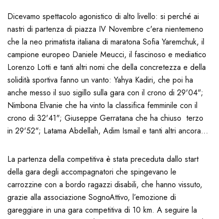
Dicevamo spettacolo agonistico di alto livello: si perché ai
nastri di partenza di piazza IV Novembre c'era nientemeno
che la neo primatista italiana di maratona Sofia Yaremchuk, il
campione europeo Daniele Meucci, il fascinoso e mediatico
Lorenzo Lotti e tanti altri nomi che della concretezza e della
solidità sportiva fanno un vanto: Yahya Kadiri, che poi ha
anche messo il suo sigillo sulla gara con il crono di 29'04";
Nimbona Elvanie che ha vinto la classifica femminile con il
crono di 32'41"; Giuseppe Gerratana che ha chiuso terzo
in 29'52"; Latama Abdellah, Adim Ismail e tanti altri ancora...
La partenza della competitiva è stata preceduta dallo start
della gara degli accompagnatori che spingevano le
carrozzine con a bordo ragazzi disabili, che hanno vissuto,
grazie alla associazione SognoAttivo, l’emozione di
gareggiare in una gara competitiva di 10 km. A seguire la