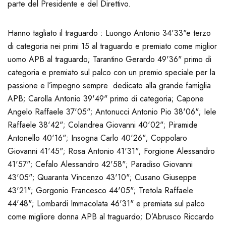
parte del Presidente e del Direttivo.
Hanno tagliato il traguardo : Luongo Antonio 34'33"e terzo
di categoria nei primi 15 al traguardo e premiato come miglior
uomo APB al traguardo; Tarantino Gerardo 49'36" primo di
categoria e premiato sul palco con un premio speciale per la
passione e l’impegno sempre dedicato alla grande famiglia
APB; Carolla Antonio 39'49" primo di categoria; Capone
Angelo Raffaele 37'05"; Antonucci Antonio Pio 38'06"; Iele
Raffaele 38'42"; Colandrea Giovanni 40'02"; Piramide
Antonello 40'16"; Insogna Carlo 40'26"; Coppolaro
Giovanni 41'45"; Rosa Antonio 41'31"; Forgione Alessandro
41'57"; Cefalo Alessandro 42'58"; Paradiso Giovanni
43'05"; Quaranta Vincenzo 43'10"; Cusano Giuseppe
43'21"; Gorgonio Francesco 44'05"; Tretola Raffaele
44'48"; Lombardi Immacolata 46'31" e premiata sul palco
come migliore donna APB al traguardo; D’Abrusco Riccardo