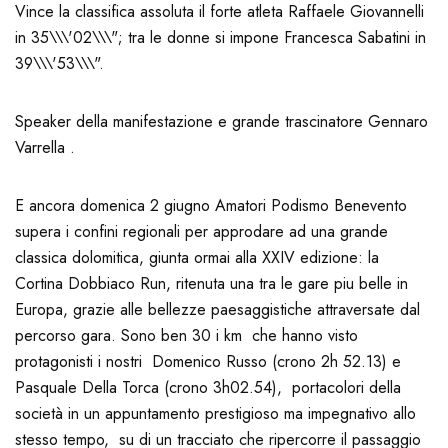
Vince la classifica assoluta il forte atleta Raffaele Giovannelli
in 35\\\'02\\\"; tra le donne si impone Francesca Sabatini in
39\\\'53\\\".
Speaker della manifestazione e grande trascinatore Gennaro
Varrella .
E ancora domenica 2 giugno Amatori Podismo Benevento
supera i confini regionali per approdare ad una grande
classica dolomitica, giunta ormai alla XXIV edizione: la
Cortina Dobbiaco Run, ritenuta una tra le gare piu belle in
Europa, grazie alle bellezze paesaggistiche attraversate dal
percorso gara. Sono ben 30 i km che hanno visto
protagonisti i nostri Domenico Russo (crono 2h 52.13) e
Pasquale Della Torca (crono 3h02.54), portacolori della
società in un appuntamento prestigioso ma impegnativo allo
stesso tempo, su di un tracciato che ripercorre il passaggio