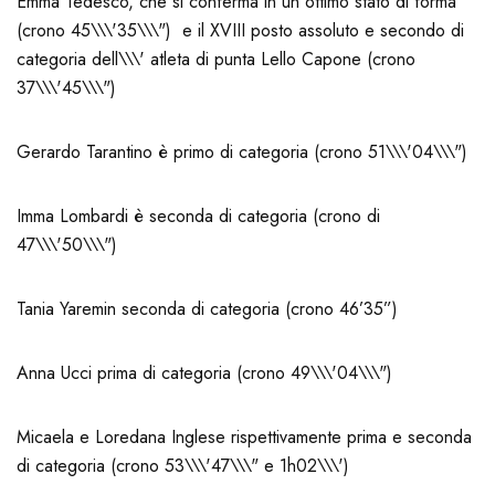
Emma Tedesco, che si conferma in un ottimo stato di forma
(crono 45\\\'35\\\") e il XVIII posto assoluto e secondo di
categoria dell\\\' atleta di punta Lello Capone (crono
37\\\'45\\\")
Gerardo Tarantino è primo di categoria (crono 51\\\'04\\\")
Imma Lombardi è seconda di categoria (crono di
47\\\'50\\\")
Tania Yaremin seconda di categoria (crono 46’35”)
Anna Ucci prima di categoria (crono 49\\\'04\\\")
Micaela e Loredana Inglese rispettivamente prima e seconda
di categoria (crono 53\\\'47\\\" e 1h02\\\')