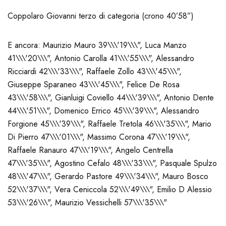
Coppolaro Giovanni terzo di categoria (crono 40’58”)
E ancora: Maurizio Mauro 39\\\'19\\\", Luca Manzo
41\\\'20\\\", Antonio Carolla 41\\\'55\\\", Alessandro
Ricciardi 42\\\'33\\\", Raffaele Zollo 43\\\'45\\\",
Giuseppe Sparaneo 43\\\'45\\\", Felice De Rosa
43\\\'58\\\", Gianluigi Coviello 44\\\'39\\\", Antonio Dente
44\\\'51\\\", Domenico Errico 45\\\'39\\\", Alessandro
Forgione 45\\\'39\\\", Raffaele Tretola 46\\\'35\\\", Mario
Di Pierro 47\\\'01\\\", Massimo Corona 47\\\'19\\\",
Raffaele Ranauro 47\\\'19\\\", Angelo Centrella
47\\\'35\\\", Agostino Cefalo 48\\\'33\\\", Pasquale Spulzo
48\\\'47\\\", Gerardo Pastore 49\\\'34\\\", Mauro Bosco
52\\\'37\\\", Vera Ceniccola 52\\\'49\\\", Emilio D Alessio
53\\\'26\\\", Maurizio Vessichelli 57\\\'35\\\"